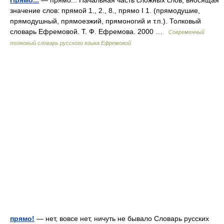
Прямо...
— прямо... Начальная часть сложных слов, вносящая
значение слов: прямой 1., 2., 8., прямо I 1. (прямодушие,
прямодушный, прямоезжий, прямоногий и т.п.). Толковый
словарь Ефремовой. Т. Ф. Ефремова. 2000 …
Современный
толковый словарь русского языка Ефремовой
прямо!
— нет, вовсе нет, ничуть не бывало Словарь русских