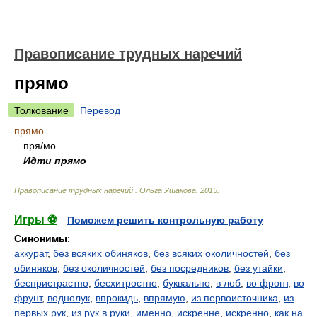
Правописание трудных наречий
прямо
Толкование
Перевод
прямо
пр
я/
мо
Идти прямо
Правописание трудных наречий
.
Ольга Ушакова
.
2015
.
Игры ⚽
Поможем решить контрольную работу
Синонимы
:
аккурат
,
без всяких обиняков
,
без всяких околичностей
,
без
обиняков
,
без околичностей
,
без посредников
,
без утайки
,
беспристрастно
,
бесхитростно
,
буквально
,
в лоб
,
во фронт
,
во
фрунт
,
воднолук
,
впрокидь
,
впрямую
,
из первоисточника
,
из
первых рук
,
из рук в руки
,
именно
,
искренне
,
искренно
,
как на