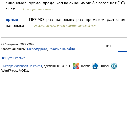
синонимов. прямо! предл, кол во синонимов: 3 • вовсе нет (16)
• нет …
Словарь синонимов
прямо
— ПРЯМО, разг. напрямик, разг. прямиком, разг. сниж.
напрямки …
Словарь-тезаурус синонимов русской речи
© Академик, 2000-2026
18+
Обратная связь:
Техподдержка
,
Реклама на сайте
👣 Путешествия
Экспорт словарей на сайты
, сделанные на PHP,
Joomla,
Drupal,
WordPress, MODx.