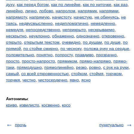
духу
,
как перед богом
,
как по линейке
,
как по ниточке
,
как раз
,
линейно
,
лично
,
лобово
,
напролом
,
напрямик
,
напрямки
,
напрямоту
,
напрямую
,
начистоту
,
начистую
,
не обинуясь
,
не
таясь
,
недвусмысленно
,
недипломатично
,
немедленно
,
немедля
,
непосредственно
,
неприкрыто
,
нескрываемо
,
нескрытно
,
неуклонно
,
обнаженно
,
однозначно
,
откровенно
,
открыто
,
открытым текстом
,
очевидно
,
по душам
,
по душе
,
по
прямой
,
по стойке смирно
,
по чесноку
,
положа руку на сердце
,
положительно
,
понятно
,
попросту
,
правдиво
,
прозрачно
,
просто
,
просто-напросто
,
прямиком
,
прямо-напрямо
,
прямо-
таки
,
прямодушно
,
прямолинейно
,
резко
,
ровно
,
с рук на руки
,
самый
,
со всей откровенностью
,
стойком
,
стоймя
,
торчком
,
торчмя
,
честно
,
чистосердечно
,
явно
,
ясно
Антонимы
:
криво
,
извилисто
,
косвенно
,
косо
прочь
пунктуально